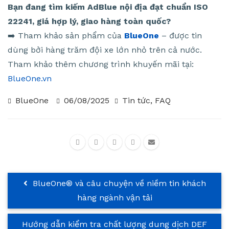
Bạn đang tìm kiếm AdBlue nội địa đạt chuẩn ISO
22241, giá hợp lý, giao hàng toàn quốc?
➡️ Tham khảo sản phẩm của
BlueOne
– được tin
dùng bởi hàng trăm đội xe lớn nhỏ trên cả nước.
Tham khảo thêm chương trình khuyến mãi tại:
BlueOne.vn
BlueOne
06/08/2025
Tin tức
,
FAQ
BlueOne® và câu chuyện về niềm tin khách
hàng ngành vận tải
Hướng dẫn kiểm tra chất lượng dung dịch DEF