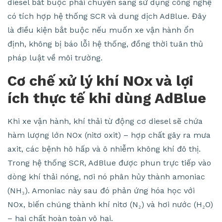
diesel bắt buộc phải chuyển sang sử dụng công nghệ
có tích hợp hệ thống SCR và dung dịch AdBlue. Đây
là điều kiện bắt buộc nếu muốn xe vận hành ổn
định, không bị báo lỗi hệ thống, đồng thời tuân thủ
pháp luật về môi trường.
Cơ chế xử lý khí NOx và lợi
ích thực tế khi dùng AdBlue
Khi xe vận hành, khí thải từ động cơ diesel sẽ chứa
hàm lượng lớn NOx (nitơ oxit) – hợp chất gây ra mưa
axit, các bệnh hô hấp và ô nhiễm không khí đô thị.
Trong hệ thống SCR, AdBlue được phun trực tiếp vào
dòng khí thải nóng, nơi nó phân hủy thành amoniac
(NH₃). Amoniac này sau đó phản ứng hóa học với
NOx, biến chúng thành khí nitơ (N₂) và hơi nước (H₂O)
– hai chất hoàn toàn vô hại.