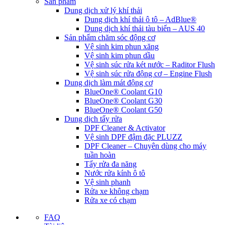
Sản phẩm
Dung dịch xử lý khí thải
Dung dịch khí thải ô tô – AdBlue®
Dung dịch khí thải tàu biển – AUS 40
Sản phẩm chăm sóc động cơ
Vệ sinh kim phun xăng
Vệ sinh kim phun dầu
Vệ sinh súc rửa két nước – Raditor Flush
Vệ sinh súc rửa động cơ – Engine Flush
Dung dịch làm mát động cơ
BlueOne® Coolant G10
BlueOne® Coolant G30
BlueOne® Coolant G50
Dung dịch tẩy rửa
DPF Cleaner & Activator
Vệ sinh DPF đậm đặc PLUZZ
DPF Cleaner – Chuyên dùng cho máy
tuần hoàn
Tẩy rửa đa năng
Nước rửa kính ô tô
Vệ sinh phanh
Rửa xe không chạm
Rửa xe có chạm
FAQ