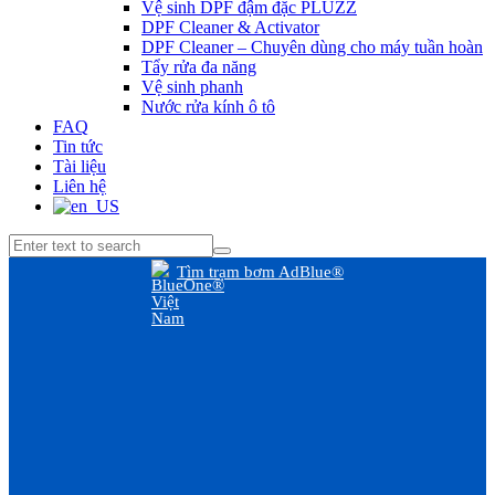
Vệ sinh DPF đậm đặc PLUZZ
DPF Cleaner & Activator
DPF Cleaner – Chuyên dùng cho máy tuần hoàn
Tẩy rửa đa năng
Vệ sinh phanh
Nước rửa kính ô tô
FAQ
Tin tức
Tài liệu
Liên hệ
Tìm trạm bơm AdBlue®