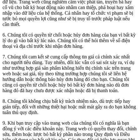
dữ liệu. Trang web cũng nghiêm cấm việc phát tán, truyền bá hay
cổ vũ cho bất kỳ hoạt động nào nhằm can thiệp, phá hoại hay xâm
nhập vào dữ liệu của hệ thống. Cá nhân hay tổ chức vi phạm sẽ bị
tước bỏ mọi quyền lợi cũng như sẽ bị truy tố trước pháp luật nếu
cần thiết.
6. Chúng tôi có quyền từ chối hoặc hủy đơn hàng của bạn vì bất kỳ
lý do gì vào bất kỳ lúc nào. Chúng tôi có thể hỏi thêm về số điện
thoại và địa chỉ trước khi nhận đơn hàng.
7. Chúng tôi cam kết sẽ cung cấp thông tin giá cả chính xác nhất
cho người tiêu dùng. Tuy nhiên, đôi lúc vẫn có sai sót xảy ra, ví dụ
như trường hợp giá sản phẩm không hiển thị chính xác trên trang
web hoặc sai giá, tùy theo từng trường hợp chúng tôi sẽ liên hệ
hướng dẫn hoặc thông báo hủy đơn hàng đó cho bạn. Chúng tôi
cũng có quyền từ chối hoặc hủy bỏ bất kỳ đơn hàng nào dù đơn
hàng đó đã hay chưa được xác nhận hoặc đã bị thanh toán.
8. Chúng tôi không chịu bất kỳ trách nhiệm nào, dù trực tiếp hay
gián tiếp, đối với những thiệt hại hoặc mất mát gây ra do bạn không
tuân thủ quy định.
9. Khi bạn truy cập vào trang web của chúng tôi có nghĩa là bạn
đồng ý với các điều khoản này. Trang web có quyền thay đổi, chỉnh
sửa, thêm hoặc lược bỏ bất kỳ phần nào trong Quy định và Điều
kiện sử dụng vào bất cứ lúc nào. Các thay đổi có hiệu lực ngay khi