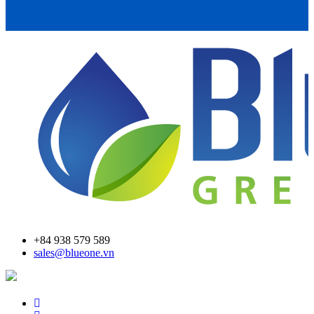
+84 938 579 589
sales@blueone.vn
Tìm trạm bơm AdBlue®