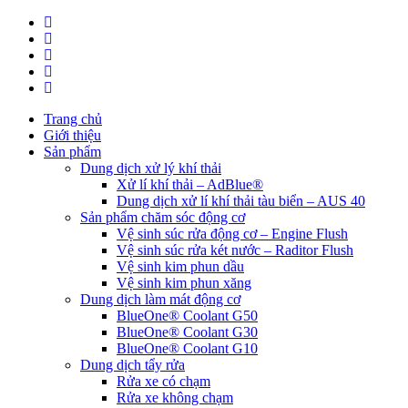
Trang chủ
Giới thiệu
Sản phẩm
Dung dịch xử lý khí thải
Xử lí khí thải – AdBlue®
Dung dịch xử lí khí thải tàu biển – AUS 40
Sản phẩm chăm sóc động cơ
Vệ sinh súc rửa động cơ – Engine Flush
Vệ sinh súc rửa két nước – Raditor Flush
Vệ sinh kim phun dầu
Vệ sinh kim phun xăng
Dung dịch làm mát động cơ
BlueOne® Coolant G50
BlueOne® Coolant G30
BlueOne® Coolant G10
Dung dịch tẩy rửa
Rửa xe có chạm
Rửa xe không chạm