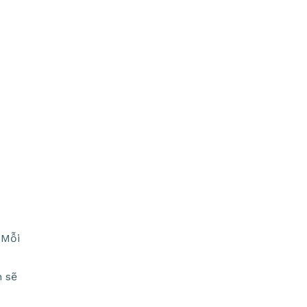
 Mỗi
n sẽ