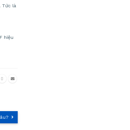
. Tức là
F hiệu
đâu?