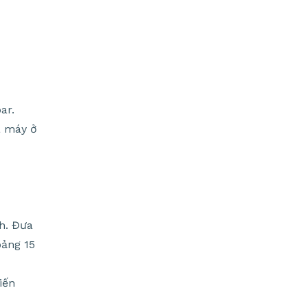
ar.
a máy ở
h. Đưa
oảng 15
iến