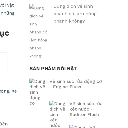
ới vật
Dung dịch vệ sinh
i những
phanh có làm hỏng
phanh không?
hục
SẢN PHẨM NỔI BẬT
Vệ sinh súc rửa động cơ
- Engine Flush
ường. Xe
Vệ sinh súc rửa
két nước -
Raditor Flush
 Đèn
Vệ