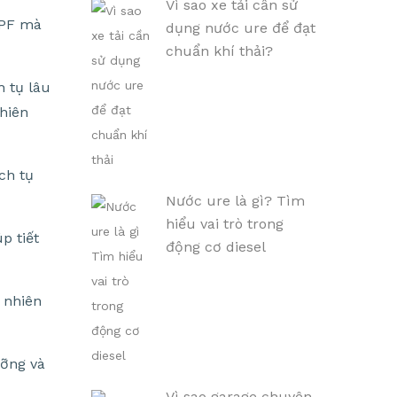
Vì sao xe tải cần sử
DPF mà
dụng nước ure để đạt
chuẩn khí thải?
h tụ lâu
hiên
ch tụ
Nước ure là gì? Tìm
hiểu vai trò trong
p tiết
động cơ diesel
 nhiên
ưỡng và
Vì sao garage chuyên