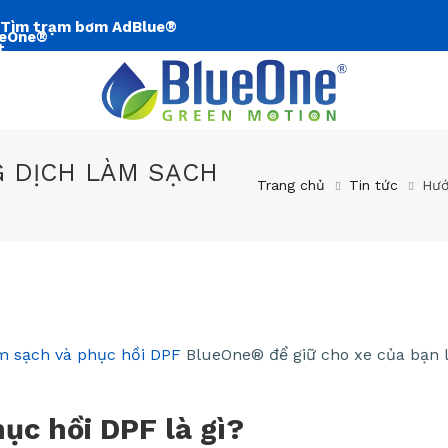
Tìm trạm bơm AdBlue®
 DỊCH LÀM SẠCH
Trang chủ
Tin tức
Hướ
m sạch và phục hồi DPF
BlueOne® để giữ cho xe của bạn 
ục hồi DPF là gì?