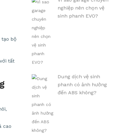
nghiệp nên chọn vệ
sinh phanh EVO?
 tạo bộ
ới tất
Dung dịch vệ sinh
g
phanh có ảnh hưởng
đến ABS không?
ôi,
á cao