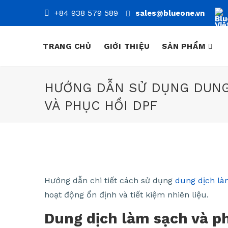
+84 938 579 589
sales@blueone.vn
TRANG CHỦ
GIỚI THIỆU
SẢN PHẨM
HƯỚNG DẪN SỬ DỤNG DUNG
VÀ PHỤC HỒI DPF
Hướng dẫn chi tiết cách sử dụng
dung dịch là
hoạt động ổn định và tiết kiệm nhiên liệu.
Dung dịch làm sạch và ph