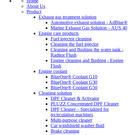
Home
About Us
Product
Exhaust gas treatment solution
Automotive exhaust solution - AdBlue®
Marine Exhaust Gas Solution – AUS 40
Engine care products
Fuel injector cleaning
Cleaning the fuel injector
Cleaning and flushing the water tank -
Raditor Flush
Engine cleaning and flushing - Engine
Flush
Engine coolant
BlueOne® Coolant G10
BlueOne® Coolant G30
BlueOne® Coolant G50
Cleaning solution
DPF Cleaner & Activator
PLUZZ Concentrated DPF Cleaner
DPF Cleaner – Specialized for
recirculation machines
Multi-purpose cleaner
Car windshield washer fluid
Brake cleaning