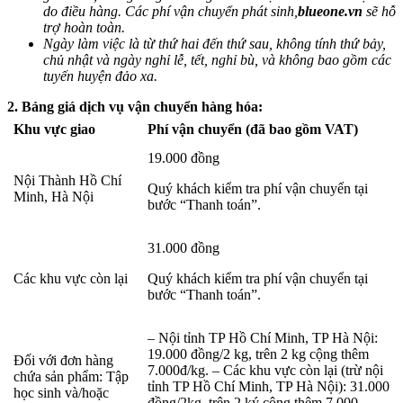
do điều hàng. Các phí vận chuyển phát sinh,
blueone.vn
sẽ hỗ
trợ hoàn toàn.
Ngày làm việc là từ thứ hai đến thứ sau, không tính thứ bảy,
chủ nhật và ngày nghỉ lễ, tết, nghỉ bù, và không bao gồm các
tuyến
huyện đảo xa.
2. Bảng giá dịch vụ vận chuyển hàng hóa
:
Khu vực giao
Phí vận chuyển (đã bao gồm VAT)
19.000 đồng
Nội Thành Hồ Chí
Quý khách kiểm tra phí vận chuyển tại
Minh, Hà Nội
bước “Thanh toán”.
31.000 đồng
Các khu vực còn lại
Quý khách kiểm tra phí vận chuyển tại
bước “Thanh toán”.
– Nội tỉnh TP Hồ Chí Minh, TP Hà Nội:
19.000 đồng/2 kg, trên 2 kg cộng thêm
Đối với đơn hàng
7.000đ/kg. – Các khu vực còn lại (trừ nội
chứa sản phẩm: Tập
tỉnh TP Hồ Chí Minh, TP Hà Nội): 31.000
học sinh và/hoặc
đồng/2kg, trên 2 ký cộng thêm 7.000