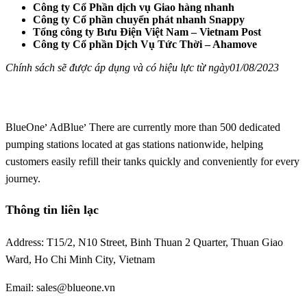
Công ty Cổ Phần dịch vụ Giao hàng nhanh
Công ty Cổ phần chuyển phát nhanh Snappy
Tổng công ty Bưu Điện Việt Nam – Vietnam Post
Công ty Cổ phần Dịch Vụ Tức Thời – Ahamove
Chính sách sẽ được áp dụng và có
hiệu lực
từ ngày
01/08/2023
,
,
BlueOne
AdBlue
There are currently more than 500 dedicated
pumping stations located at gas stations nationwide, helping
customers easily refill their tanks quickly and conveniently for every
journey.
Thông tin liên lạc
Address: T15/2, N10 Street, Binh Thuan 2 Quarter, Thuan Giao
Ward, Ho Chi Minh City, Vietnam
Email: sales@blueone.vn