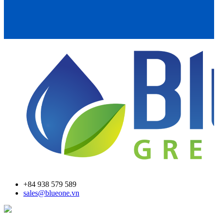
+84 938 579 589
sales@blueone.vn
Find an AdBlue® filling station