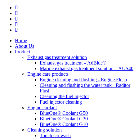
Home
About Us
Product
Exhaust gas treatment solution
Exhaust gas treatment – ​​AdBlue®
Marine exhaust gas treatment solution – AUS40
Engine care products
Engine cleaning and flushing - Engine Flush
Cleaning and flushing the water tank - Raditor
Flush
Cleaning the fuel injector
Fuel injector cleaning
Engine coolant
BlueOne® Coolant G50
BlueOne® Coolant G30
BlueOne® Coolant G10
Cleaning solution
Touch car wash