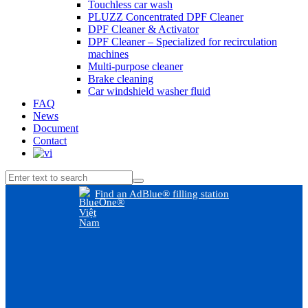
Touchless car wash
PLUZZ Concentrated DPF Cleaner
DPF Cleaner & Activator
DPF Cleaner – Specialized for recirculation
machines
Multi-purpose cleaner
Brake cleaning
Car windshield washer fluid
FAQ
News
Document
Contact
Find an AdBlue® filling station